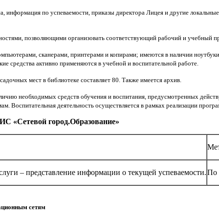
са, информация по успеваемости, приказы директора Лицея и другие локальны
ностями, позволяющими организовать соответствующий рабочий и учебный пр
пьютерами, сканерами, принтерами и копирами; имеются в наличии ноутбуки
е средства активно применяются в учебной и воспитательной работе.
адочных мест в библиотеке составляет 80. Также имеется архив.
наличию необходимых средств обучения и воспитания, предусмотренных дейст
м. Воспитательная деятельность осуществляется в рамках реализации прогр
ИС «Сетевой город.Образование»
Мет
слуги – представление информации о текущей успеваемости.
По 
ационным сетям