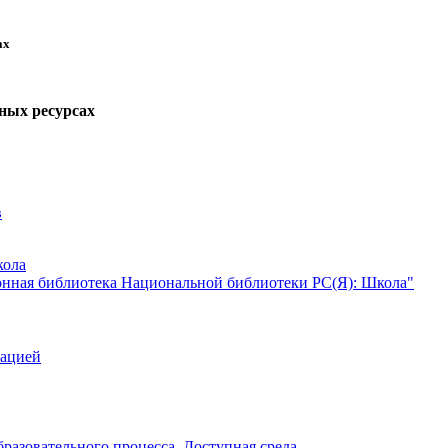
ах
ных ресурсах
в
кола
нная библиотека Национальной библиотеки РС(Я): Школа"
зацией
разовательного процесса. Доступная среда