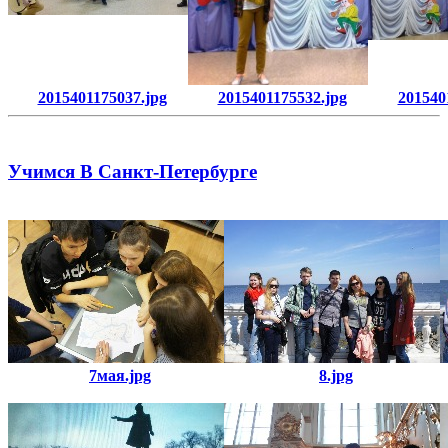
2015401175037.jpg
2015401175532.jpg
201540
Учимся В Санкт-Петербурге
7мая.jpg
8.jpg