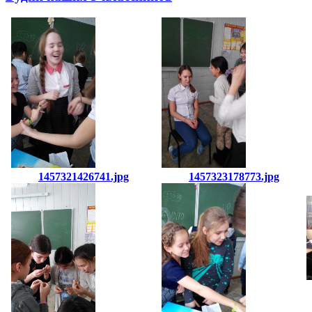
1457321426741.jpg
1457323178773.jpg