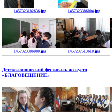
1457323182636.jpg
1457323386004.jpg
1457323386900.jpg
1457237513618.jpg
Детско-юношеский фестиваль исскуств
«БЛАГОВЕЩЕНИЕ»