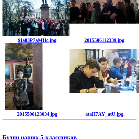
9Ia83P7aMHc.jpg
2015506112339.jpg
2015506123034.jpg
ataH7AY_atU.jpg
Будни наших 5-классников